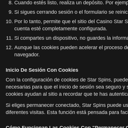
Cuando estés listo, realiza un depósito. Por ejem
Si sigues cerrando sesión o el formulario se rein
Por lo tanto, permite que el sitio del Casino Star
cuenta esté completamente configurada.
Si compartes un dispositivo, no guardes la informa
Aunque las cookies pueden acelerar el proceso de
navegador.
Inicio De Sesión Con Cookies
Con la configuración de cookies de Star Spins, puede
necesarias para que el inicio de sesión sea seguro y 
cookies ayudan al sitio a recordar que te has autenti
Si eliges permanecer conectado, Star Spins puede usa
diferentes visitas. Esta función está pensada para fa
Cómo Funcionan Las Cookies Con "Permanecer 