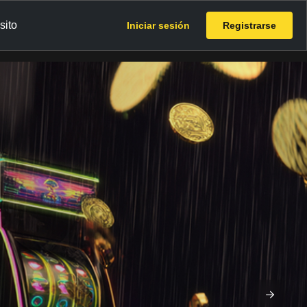
sito
Iniciar sesión
Registrarse