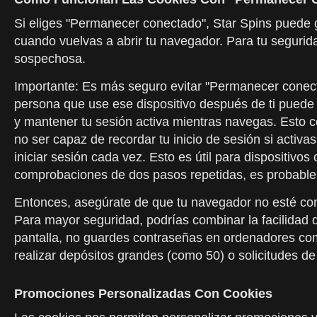
Si eliges "Permanecer conectado", Star Spins puede 
cuando vuelvas a abrir tu navegador. Para tu segurida
sospechosa.
Importante: Es más seguro evitar "Permanecer conecta
persona que use ese dispositivo después de ti puede i
y mantener tu sesión activa mientras navegas. Esto c
no ser capaz de recordar tu inicio de sesión si activa
iniciar sesión cada vez. Esto es útil para dispositivo
comprobaciones de dos pasos repetidas, es probable 
Entonces, asegúrate de que tu navegador no esté confi
Para mayor seguridad, podrías combinar la facilidad 
pantalla, no guardes contraseñas en ordenadores com
realizar depósitos grandes (como 50) o solicitudes de
Promociones Personalizadas Con Cookies