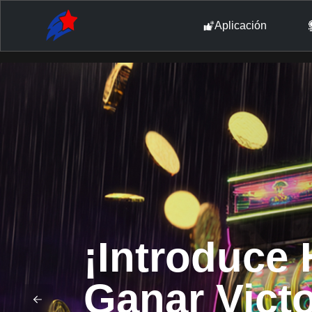
Aplicación
¡Introduce 
Ganar Victo