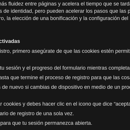
ás fluidez entre páginas y acelera el tiempo que se tard
s de identidad, pero pueden acelerar los pasos que las
o, la elección de una bonificación y la configuración de
ctivadas
stro, primero asegúrate de que las cookies estén permit
tu sesión y el progreso del formulario mientras complet
sta que termine el proceso de registro para que las co
 de nuevo si cambias de dispositivo en medio de un pro
cookies y debes hacer clic en el icono que dice "acepta
ario de registro de una sola vez.
 para que tu sesión permanezca abierta.