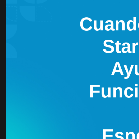
Cuando
Sta
Ayu
Funci
Espe