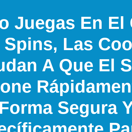
 Juegas En El 
r Spins, Las Coo
dan A Que El S
one Rápidamen
Forma Segura 
cíficamente Pa