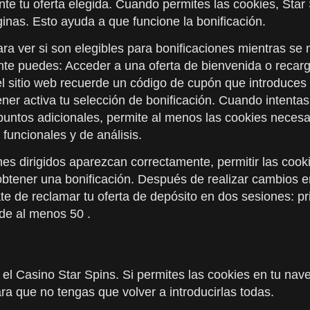
te tu oferta elegida. Cuando permites las cookies, Sta
inas. Esto ayuda a que funcione la bonificación.
ara ver si son elegibles para bonificaciones mientras s
mente puedes: Acceder a una oferta de bienvenida o reca
l sitio web recuerde un código de cupón que introduces
ener activa tu selección de bonificación. Cuando intenta
r puntos adicionales, permite al menos las cookies necesa
funcionales y de análisis.
nes dirigidos aparezcan correctamente, permitir las coo
tener una bonificación. Después de realizar cambios en 
rate de reclamar tu oferta de depósito en dos sesiones: p
 de al menos 50 .
el Casino Star Spins. Si permites las cookies en tu nav
ra que no tengas que volver a introducirlas todas.