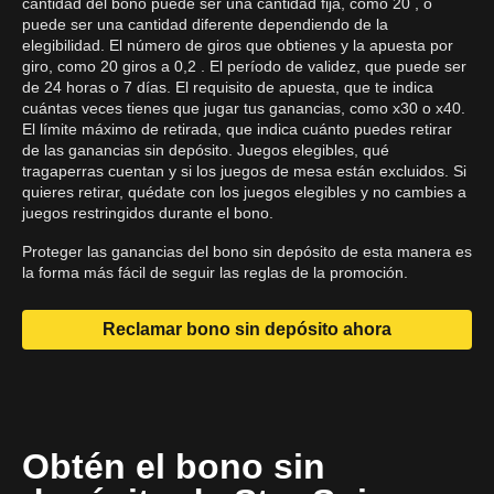
cantidad del bono puede ser una cantidad fija, como 20 , o
puede ser una cantidad diferente dependiendo de la
elegibilidad. El número de giros que obtienes y la apuesta por
giro, como 20 giros a 0,2 . El período de validez, que puede ser
de 24 horas o 7 días. El requisito de apuesta, que te indica
cuántas veces tienes que jugar tus ganancias, como x30 o x40.
El límite máximo de retirada, que indica cuánto puedes retirar
de las ganancias sin depósito. Juegos elegibles, qué
tragaperras cuentan y si los juegos de mesa están excluidos. Si
quieres retirar, quédate con los juegos elegibles y no cambies a
juegos restringidos durante el bono.
Proteger las ganancias del bono sin depósito de esta manera es
la forma más fácil de seguir las reglas de la promoción.
Reclamar bono sin depósito ahora
Obtén el bono sin