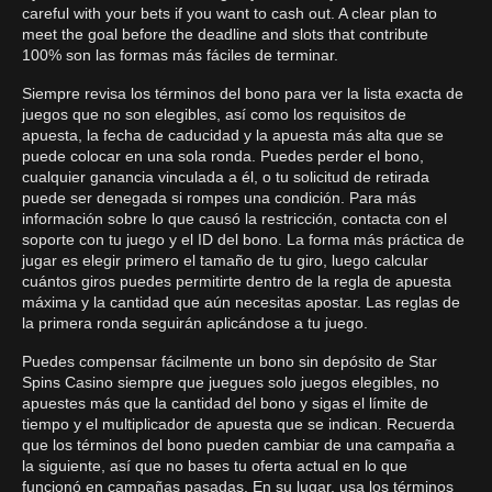
careful with your bets if you want to cash out. A clear plan to
meet the goal before the deadline and slots that contribute
100% son las formas más fáciles de terminar.
Siempre revisa los términos del bono para ver la lista exacta de
juegos que no son elegibles, así como los requisitos de
apuesta, la fecha de caducidad y la apuesta más alta que se
puede colocar en una sola ronda. Puedes perder el bono,
cualquier ganancia vinculada a él, o tu solicitud de retirada
puede ser denegada si rompes una condición. Para más
información sobre lo que causó la restricción, contacta con el
soporte con tu juego y el ID del bono. La forma más práctica de
jugar es elegir primero el tamaño de tu giro, luego calcular
cuántos giros puedes permitirte dentro de la regla de apuesta
máxima y la cantidad que aún necesitas apostar. Las reglas de
la primera ronda seguirán aplicándose a tu juego.
Puedes compensar fácilmente un bono sin depósito de Star
Spins Casino siempre que juegues solo juegos elegibles, no
apuestes más que la cantidad del bono y sigas el límite de
tiempo y el multiplicador de apuesta que se indican. Recuerda
que los términos del bono pueden cambiar de una campaña a
la siguiente, así que no bases tu oferta actual en lo que
funcionó en campañas pasadas. En su lugar, usa los términos