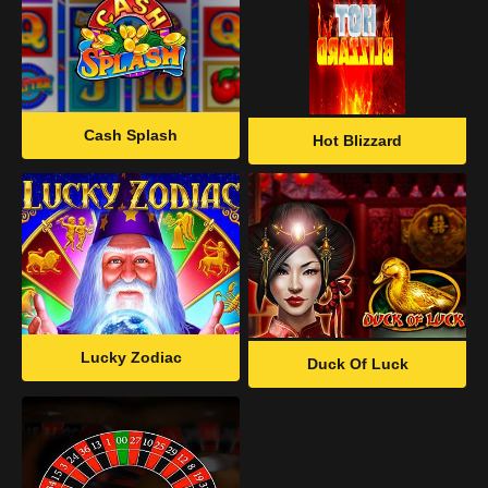
Cash Splash
Treasure Of The Pyramids
Lucky Zodiac
Duck Of Luck