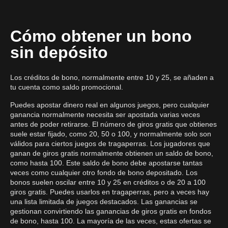
Cómo obtener un bono
sin depósito
Los créditos de bono, normalmente entre 10 y 25, se añaden a
tu cuenta como saldo promocional.
Puedes apostar dinero real en algunos juegos, pero cualquier
ganancia normalmente necesita ser apostada varias veces
antes de poder retirarse. El número de giros gratis que obtienes
suele estar fijado, como 20, 50 o 100, y normalmente solo son
válidos para ciertos juegos de tragaperras. Los jugadores que
ganan de giros gratis normalmente obtienen un saldo de bono,
como hasta 100. Este saldo de bono debe apostarse tantas
veces como cualquier otro fondo de bono depositado. Los
bonos suelen oscilar entre 10 y 25 en créditos o de 20 a 100
giros gratis. Puedes usarlos en tragaperras, pero a veces hay
una lista limitada de juegos destacados. Las ganancias se
gestionan convirtiendo las ganancias de giros gratis en fondos
de bono, hasta 100. La mayoría de las veces, estas ofertas se