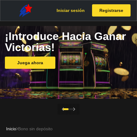
Iniciar sesión
Registrarse
¡Introduce Hacia Ganar
Victorias!
Juega ahora
Inicio
Bono sin depósito