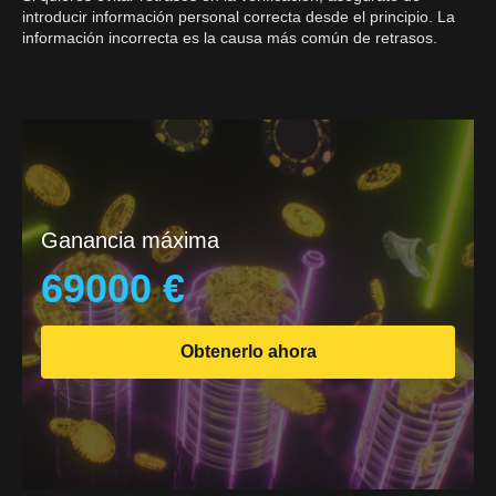
introducir información personal correcta desde el principio. La
información incorrecta es la causa más común de retrasos.
Ganancia máxima
69000 €
Obtenerlo ahora