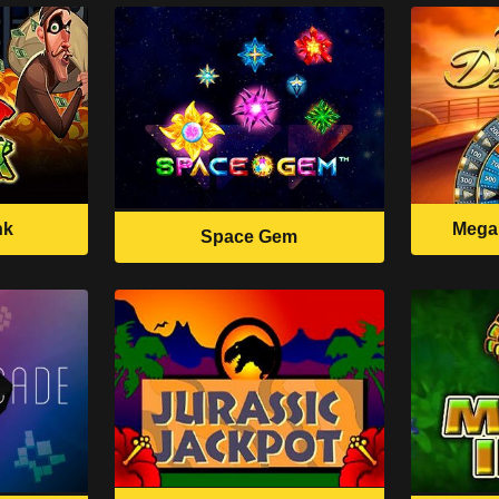
nk
Mega
Space Gem