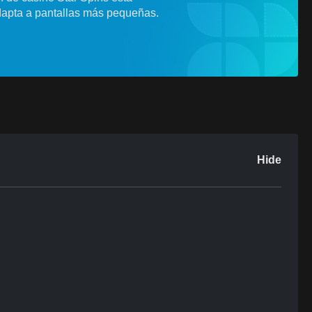
dapta a pantallas más pequeñas.
Hide