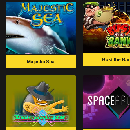
Bust the Ba
Majestic Sea