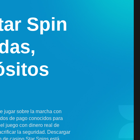
tar Spin
das,
ósitos
te jugar sobre la marcha con
odos de pago conocidos para
 el juego con dinero real de
crificar la seguridad. Descargar
n de casino Star Spins está