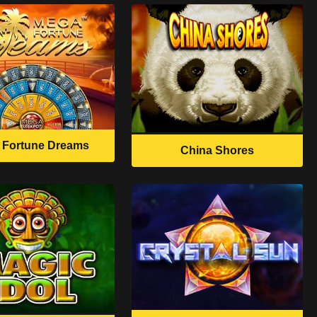
 Fortune Dreams
China Shores