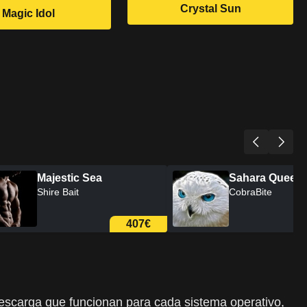
Crystal Sun
Magic Idol
Wild Jack
Majestic Sea
Plewock
Shire Bait
86€
 descarga que funcionan para cada sistema operativo,