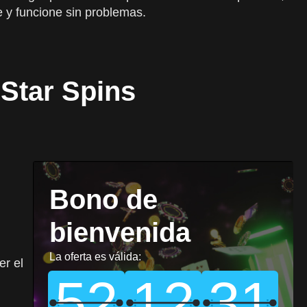
e y funcione sin problemas.
 Star Spins
Bono de
bienvenida
La oferta es válida:
er el
52
12
29