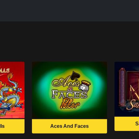
 aplicación
s para Star Spins
ga mínima
ble
S
ls
Aces And Faces