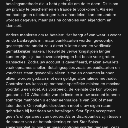
betalingsmethode die u hebt gebruikt om de te doen. Dit is om
uw privacy te beschermen en fraude te voorkomen. Als een
methode geen uitbetalingen kan afhandelen, kan een andere
worden gegeven, maar pas na controles van eigendom en
identiteit.
Andere manieren om te betalen: Het hangt af van waar u woont
en de bankregels in , maar bankkaarten worden gewoonlijk
geaccepteerd omdat ze u direct ’s laten doen en verificatie
gemakkelijker maken. Hoewel de verwerkingstijden langer
kunnen zijn, zijn bankoverschrijvingen het beste voor grotere
transacties. Zodra uw account is geverifieerd, maken e-wallets
vaak opnames sneller. Betalingsopties zoals prepaidkaarten en
vouchers staan gewoonlijk alleen ’s toe en opnames kunnen
alleen worden gedaan met een geldige alternatieve methode.
Controleer uw kassa op methode-specifieke minima en maxima
voordat u een doet. Als voorbeeld, de kleinste die kon worden
gedaan is 10. Afhankelijk van de limieten in uw account kunnen
sommige methoden u echter eenmalige ’s van 500 of meer
laten doen. Om veiligheidsredenen moet u uw eigen naam
gebruiken bij het doen van betalingen. Star Spins accepteert
geen ’s of opnames van derden. Als er discrepanties zijn tussen
de houder van de betaalrekening en het Star Spins-
spelersprofiel, kunnen er meer controles worden gedaan. Zelfs