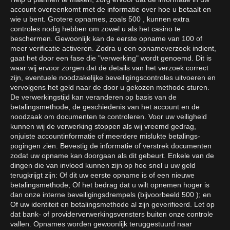
account overeenkomt met de informatie over hoe u betaalt en
wie u bent. Grotere opnames, zoals 500 , kunnen extra
controles nodig hebben om zowel u als het casino te
beschermen. Gewoonlijk kan de eerste opname van 100 of
meer verificatie activeren. Zodra u een opnameverzoek indient,
gaat het door een fase die "verwerking" wordt genoemd. Dit is
waar wij ervoor zorgen dat de details van het verzoek correct
zijn, eventuele noodzakelijke beveiligingscontroles uitvoeren en
vervolgens het geld naar de door u gekozen methode sturen.
De verwerkingstijd kan veranderen op basis van de
betalingsmethode, de geschiedenis van het account en de
noodzaak om documenten te controleren. Voor uw veiligheid
kunnen wij de verwerking stoppen als wij vreemd gedrag,
onjuiste accountinformatie of meerdere mislukte betalings-
pogingen zien. Bevestig de informatie of verstrek documenten
zodat uw opname kan doorgaan als dit gebeurt. Enkele van de
dingen die van invloed kunnen zijn op hoe snel u uw geld
terugkrijgt zijn: Of dit uw eerste opname is of een nieuwe
betalingsmethode; Of het bedrag dat u wilt opnemen hoger is
dan onze interne beveiligingsdrempels (bijvoorbeeld 500 ); en
Of uw identiteit en betalingsmethode al zijn geverifieerd. Let op
dat bank- of providerverwerkingsvensters buiten onze controle
vallen. Opnames worden gewoonlijk teruggestuurd naar