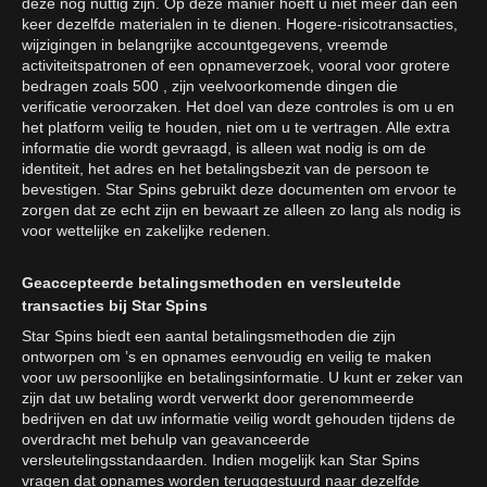
deze nog nuttig zijn. Op deze manier hoeft u niet meer dan één
keer dezelfde materialen in te dienen. Hogere-risicotransacties,
wijzigingen in belangrijke accountgegevens, vreemde
activiteitspatronen of een opnameverzoek, vooral voor grotere
bedragen zoals 500 , zijn veelvoorkomende dingen die
verificatie veroorzaken. Het doel van deze controles is om u en
het platform veilig te houden, niet om u te vertragen. Alle extra
informatie die wordt gevraagd, is alleen wat nodig is om de
identiteit, het adres en het betalingsbezit van de persoon te
bevestigen. Star Spins gebruikt deze documenten om ervoor te
zorgen dat ze echt zijn en bewaart ze alleen zo lang als nodig is
voor wettelijke en zakelijke redenen.
Geaccepteerde betalingsmethoden en versleutelde
transacties bij Star Spins
Star Spins biedt een aantal betalingsmethoden die zijn
ontworpen om ’s en opnames eenvoudig en veilig te maken
voor uw persoonlijke en betalingsinformatie. U kunt er zeker van
zijn dat uw betaling wordt verwerkt door gerenommeerde
bedrijven en dat uw informatie veilig wordt gehouden tijdens de
overdracht met behulp van geavanceerde
versleutelingsstandaarden. Indien mogelijk kan Star Spins
vragen dat opnames worden teruggestuurd naar dezelfde