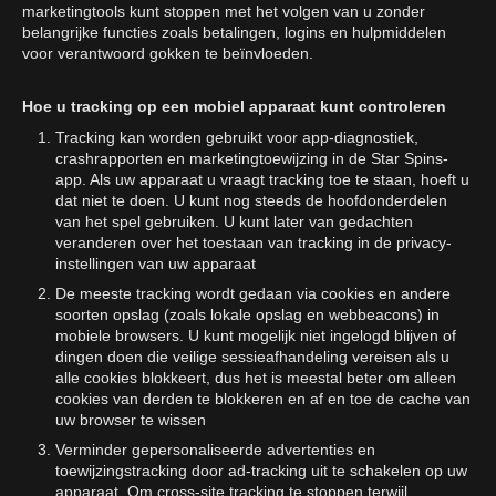
marketingtools kunt stoppen met het volgen van u zonder
belangrijke functies zoals betalingen, logins en hulpmiddelen
voor verantwoord gokken te beïnvloeden.
Hoe u tracking op een mobiel apparaat kunt controleren
Tracking kan worden gebruikt voor app-diagnostiek,
crashrapporten en marketingtoewijzing in de Star Spins-
app. Als uw apparaat u vraagt tracking toe te staan, hoeft u
dat niet te doen. U kunt nog steeds de hoofdonderdelen
van het spel gebruiken. U kunt later van gedachten
veranderen over het toestaan van tracking in de privacy-
instellingen van uw apparaat
De meeste tracking wordt gedaan via cookies en andere
soorten opslag (zoals lokale opslag en webbeacons) in
mobiele browsers. U kunt mogelijk niet ingelogd blijven of
dingen doen die veilige sessieafhandeling vereisen als u
alle cookies blokkeert, dus het is meestal beter om alleen
cookies van derden te blokkeren en af en toe de cache van
uw browser te wissen
Verminder gepersonaliseerde advertenties en
toewijzingstracking door ad-tracking uit te schakelen op uw
apparaat. Om cross-site tracking te stoppen terwijl