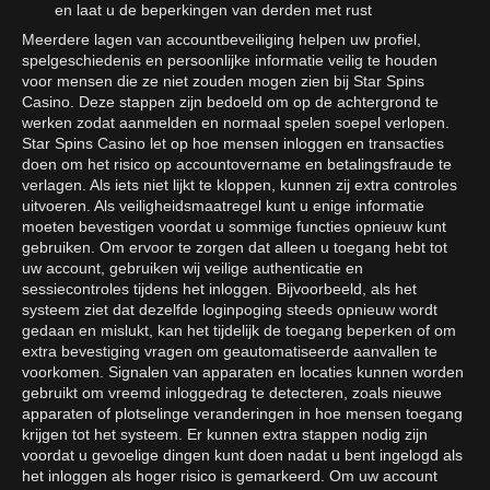
en laat u de beperkingen van derden met rust
Meerdere lagen van accountbeveiliging helpen uw profiel,
spelgeschiedenis en persoonlijke informatie veilig te houden
voor mensen die ze niet zouden mogen zien bij Star Spins
Casino. Deze stappen zijn bedoeld om op de achtergrond te
werken zodat aanmelden en normaal spelen soepel verlopen.
Star Spins Casino let op hoe mensen inloggen en transacties
doen om het risico op accountovername en betalingsfraude te
verlagen. Als iets niet lijkt te kloppen, kunnen zij extra controles
uitvoeren. Als veiligheidsmaatregel kunt u enige informatie
moeten bevestigen voordat u sommige functies opnieuw kunt
gebruiken. Om ervoor te zorgen dat alleen u toegang hebt tot
uw account, gebruiken wij veilige authenticatie en
sessiecontroles tijdens het inloggen. Bijvoorbeeld, als het
systeem ziet dat dezelfde loginpoging steeds opnieuw wordt
gedaan en mislukt, kan het tijdelijk de toegang beperken of om
extra bevestiging vragen om geautomatiseerde aanvallen te
voorkomen. Signalen van apparaten en locaties kunnen worden
gebruikt om vreemd inloggedrag te detecteren, zoals nieuwe
apparaten of plotselinge veranderingen in hoe mensen toegang
krijgen tot het systeem. Er kunnen extra stappen nodig zijn
voordat u gevoelige dingen kunt doen nadat u bent ingelogd als
het inloggen als hoger risico is gemarkeerd. Om uw account