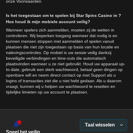
onze Voorwaarden.
Is het toegestaan om te spelen bij Star Spins Casino in ?
Hoe houd ik mijn mobiele account veilig?
Wanneer spelers zich aanmelden, moeten zij de wetten in
controleren. Wij beperken toegang wanneer dat nodig is en
kunnen mensen stoppen met aanmelden of spelen vanuit
plaatsen die niet zijn toegestaan op basis van hun locatie en
nalevingscontroles. Op mobiel is uw sessie veilig dankzij
beveiligde verbindingen en time-outs die automatisch
plaatsvinden wanneer u ze niet gebruikt. Houd uw apparaat up-
to-date, gebruik een sterk wachtwoord, betaal geen dingen op
openbare wifi en neem direct contact op met Support als u
logins of transacties ziet die u niet hebt gedaan. Als u daarom
vraagt, kunnen wij u helpen uw wachtwoord te resetten en
tijdelijke limieten op uw account te plaatsen.
Taal wisselen
Speel het veilig