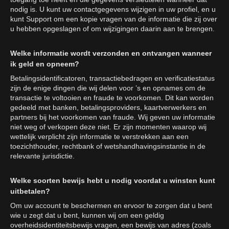
nodig is. U kunt uw contactgegevens wijzigen in uw profiel, en u
kunt Support om een kopie vragen van de informatie die zij over
u hebben opgeslagen of om wijzigingen daarin aan te brengen.
Welke informatie wordt verzonden en ontvangen wanneer
ik geld en opneem?
Betalingsidentificatoren, transactiebedragen en verificatiestatus
zijn de enige dingen die wij delen voor ’s en opnames om de
transactie te voltooien en fraude te voorkomen. Dit kan worden
gedeeld met banken, betalingsproviders, kaartverwerkers en
partners bij het voorkomen van fraude. Wij geven uw informatie
niet weg of verkopen deze niet. Er zijn momenten waarop wij
wettelijk verplicht zijn informatie te verstrekken aan een
toezichthouder, rechtbank of wetshandhavingsinstantie in de
relevante jurisdictie.
Welke soorten bewijs hebt u nodig voordat u winsten kunt
uitbetalen?
Om uw account te beschermen en ervoor te zorgen dat u bent
wie u zegt dat u bent, kunnen wij om een geldig
overheidsidentiteitsbewijs vragen, een bewijs van adres (zoals