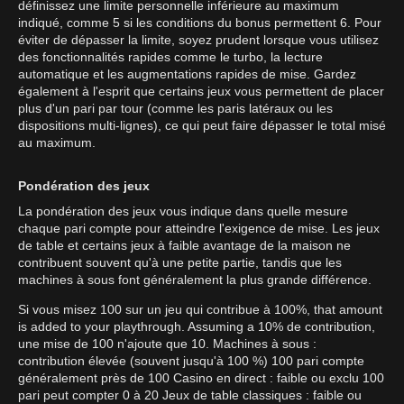
définissez une limite personnelle inférieure au maximum
indiqué, comme 5 si les conditions du bonus permettent 6. Pour
éviter de dépasser la limite, soyez prudent lorsque vous utilisez
des fonctionnalités rapides comme le turbo, la lecture
automatique et les augmentations rapides de mise. Gardez
également à l'esprit que certains jeux vous permettent de placer
plus d'un pari par tour (comme les paris latéraux ou les
dispositions multi-lignes), ce qui peut faire dépasser le total misé
au maximum.
Pondération des jeux
La pondération des jeux vous indique dans quelle mesure
chaque pari compte pour atteindre l'exigence de mise. Les jeux
de table et certains jeux à faible avantage de la maison ne
contribuent souvent qu'à une petite partie, tandis que les
machines à sous font généralement la plus grande différence.
Si vous misez 100 sur un jeu qui contribue à 100%, that amount
is added to your playthrough. Assuming a 10% de contribution,
une mise de 100 n'ajoute que 10. Machines à sous :
contribution élevée (souvent jusqu'à 100 %) 100 pari compte
généralement près de 100 Casino en direct : faible ou exclu 100
pari peut compter 0 à 20 Jeux de table classiques : faible ou