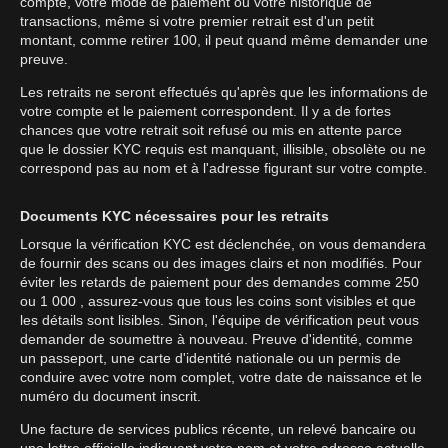
compte, votre mode de paiement ou votre historique de
transactions, même si votre premier retrait est d'un petit
montant, comme retirer 100, il peut quand même demander une
preuve.
Les retraits ne seront effectués qu'après que les informations de
votre compte et le paiement correspondent. Il y a de fortes
chances que votre retrait soit refusé ou mis en attente parce
que le dossier KYC requis est manquant, illisible, obsolète ou ne
correspond pas au nom et à l'adresse figurant sur votre compte.
Documents KYC nécessaires pour les retraits
Lorsque la vérification KYC est déclenchée, on vous demandera
de fournir des scans ou des images clairs et non modifiés. Pour
éviter les retards de paiement pour des demandes comme 250
ou 1 000 , assurez-vous que tous les coins sont visibles et que
les détails sont lisibles. Sinon, l'équipe de vérification peut vous
demander de soumettre à nouveau. Preuve d'identité, comme
un passeport, une carte d'identité nationale ou un permis de
conduire avec votre nom complet, votre date de naissance et le
numéro du document inscrit.
Une facture de services publics récente, un relevé bancaire ou
une lettre officielle indiquant votre nom et votre adresse actuelle