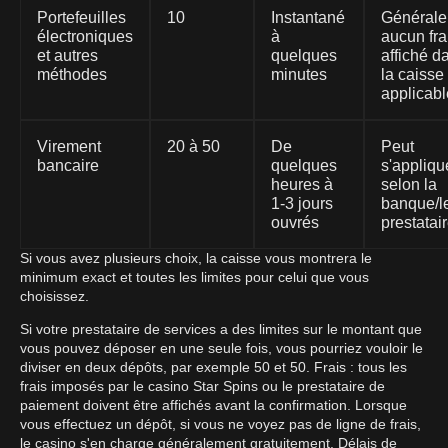
Portefeuilles
10
Instantané
Général
électroniques
à
aucun fra
et autres
quelques
affiché d
méthodes
minutes
la caisse 
applicabl
Virement
20 à 50
De
Peut
bancaire
quelques
s'appliqu
heures à
selon la
1-3 jours
banque/l
ouvrés
prestatai
Si vous avez plusieurs choix, la caisse vous montrera le
minimum exact et toutes les limites pour celui que vous
choisissez.
Si votre prestataire de services a des limites sur le montant que
vous pouvez déposer en une seule fois, vous pourriez vouloir le
diviser en deux dépôts, par exemple 50 et 50. Frais : tous les
frais imposés par le casino Star Spins ou le prestataire de
paiement doivent être affichés avant la confirmation. Lorsque
vous effectuez un dépôt, si vous ne voyez pas de ligne de frais,
le casino s'en charge généralement gratuitement. Délais de