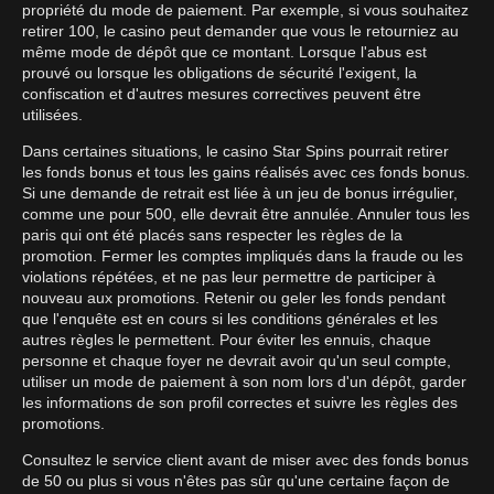
propriété du mode de paiement. Par exemple, si vous souhaitez
retirer 100, le casino peut demander que vous le retourniez au
même mode de dépôt que ce montant. Lorsque l'abus est
prouvé ou lorsque les obligations de sécurité l'exigent, la
confiscation et d'autres mesures correctives peuvent être
utilisées.
Dans certaines situations, le casino Star Spins pourrait retirer
les fonds bonus et tous les gains réalisés avec ces fonds bonus.
Si une demande de retrait est liée à un jeu de bonus irrégulier,
comme une pour 500, elle devrait être annulée. Annuler tous les
paris qui ont été placés sans respecter les règles de la
promotion. Fermer les comptes impliqués dans la fraude ou les
violations répétées, et ne pas leur permettre de participer à
nouveau aux promotions. Retenir ou geler les fonds pendant
que l'enquête est en cours si les conditions générales et les
autres règles le permettent. Pour éviter les ennuis, chaque
personne et chaque foyer ne devrait avoir qu'un seul compte,
utiliser un mode de paiement à son nom lors d'un dépôt, garder
les informations de son profil correctes et suivre les règles des
promotions.
Consultez le service client avant de miser avec des fonds bonus
de 50 ou plus si vous n'êtes pas sûr qu'une certaine façon de