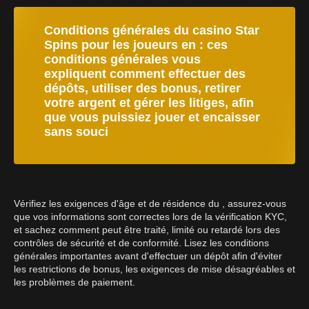
Conditions générales du casino Star
Spins pour les joueurs en : ces
conditions générales vous
expliquent comment effectuer des
dépôts, utiliser des bonus, retirer
votre argent et gérer les litiges, afin
que vous puissiez jouer et encaisser
sans souci
Vérifiez les exigences d'âge et de résidence du , assurez-vous
que vos informations sont correctes lors de la vérification KYC,
et sachez comment peut être traité, limité ou retardé lors des
contrôles de sécurité et de conformité. Lisez les conditions
générales importantes avant d'effectuer un dépôt afin d'éviter
les restrictions de bonus, les exigences de mise désagréables et
les problèmes de paiement.