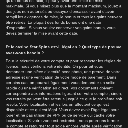
qu'un bonus est actif, il peut y avoir une limite de mise
maximale. Si vous misez plus que le montant maximum, jouez à
des jeux non autorisés ou essayez d'encaisser avant d'avoir
rempli les exigences de mise, le bonus et tous les gains peuvent
être retirés. La plupart des fonds bonus ont une date
d'expiration. Si vous voulez conserver vos gains bonus, vous
devez terminer la mise avant cette date.
Et le casino Star Spins est-il légal en ? Quel type de preuve
avez-vous besoin ?
Pour la sécurité de votre compte et pour respecter les règles de
licence, nous vérifions votre identité. On pourrait vous
demander une pièce d'identité avec photo, une preuve de votre
adresse et une vérification de votre mode de paiement. Dans
certains cas, on pourrait également vous demander un selfie
rapide ou une vérification en direct. Vos documents doivent
correspondre aux informations figurant sur votre compte ; sinon,
vos retraits peuvent être retenus jusqu'à ce que le problème soit
résolu. Votre localisation et les lois en affectent ce qui est
disponible et ce qui est légal. Vous devez avoir l'âge légal pour
jouer et ne pas utiliser de VPN ou de service qui cache votre
localisation. Si votre zone est restreinte, nous pourrions fermer
le compte et retourner tout solde encore valide après vérification