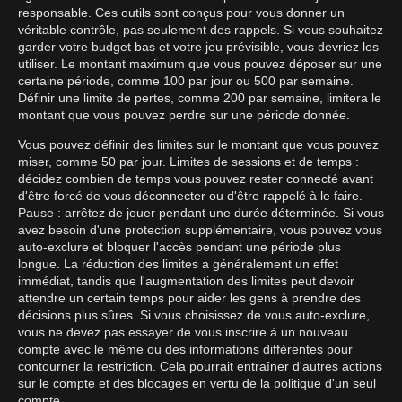
responsable. Ces outils sont conçus pour vous donner un
véritable contrôle, pas seulement des rappels. Si vous souhaitez
garder votre budget bas et votre jeu prévisible, vous devriez les
utiliser. Le montant maximum que vous pouvez déposer sur une
certaine période, comme 100 par jour ou 500 par semaine.
Définir une limite de pertes, comme 200 par semaine, limitera le
montant que vous pouvez perdre sur une période donnée.
Vous pouvez définir des limites sur le montant que vous pouvez
miser, comme 50 par jour. Limites de sessions et de temps :
décidez combien de temps vous pouvez rester connecté avant
d'être forcé de vous déconnecter ou d'être rappelé à le faire.
Pause : arrêtez de jouer pendant une durée déterminée. Si vous
avez besoin d'une protection supplémentaire, vous pouvez vous
auto-exclure et bloquer l'accès pendant une période plus
longue. La réduction des limites a généralement un effet
immédiat, tandis que l'augmentation des limites peut devoir
attendre un certain temps pour aider les gens à prendre des
décisions plus sûres. Si vous choisissez de vous auto-exclure,
vous ne devez pas essayer de vous inscrire à un nouveau
compte avec le même ou des informations différentes pour
contourner la restriction. Cela pourrait entraîner d'autres actions
sur le compte et des blocages en vertu de la politique d'un seul
compte.