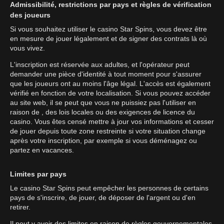
Admissibilité, restrictions par pays et règles de vérification
des joueurs
Si vous souhaitez utiliser le casino Star Spins, vous devez être
en mesure de jouer légalement et de signer des contrats là où
vous vivez.
L'inscription est réservée aux adultes, et l'opérateur peut
demander une pièce d'identité à tout moment pour s'assurer
que les joueurs ont au moins l'âge légal. L'accès est également
vérifié en fonction de votre localisation. Si vous pouvez accéder
au site web, il se peut que vous ne puissiez pas l'utiliser en
raison de , des lois locales ou des exigences de licence du
casino. Vous êtes censé mettre à jour vos informations et cesser
de jouer depuis toute zone restreinte si votre situation change
après votre inscription, par exemple si vous déménagez ou
partez en vacances.
Limites par pays
Le casino Star Spins peut empêcher les personnes de certains
pays de s'inscrire, de jouer, de déposer de l'argent ou d'en
retirer.
Il peut y avoir des limites en raison de règles gouvernementales,