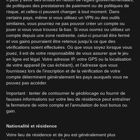
de politiques des prestataires de paiement ou de politiques de
risque, et celles-ci peuvent changer à tout moment. Dans
certains pays, même si vous utilisez un VPN ou des outils
similaires, vous pourriez ne pas pouvoir créer un compte ou
jouer si vous vous trouvez là-bas. Si vous ouvrez ou utilisez un
compte depuis une zone restreinte, celui-ci pourrait être fermé
et vos gains pourraient être retenus jusqu'à ce que des
vérifications soient effectuées. Où que vous soyez lorsque vous
jouez, il est de votre responsabilité de vous assurer que le jeu
en ligne est légal. Votre adresse IP, votre GPS ou la localisation
de votre appareil (le cas échéant), et l'adresse que vous
fournissez lors de l'inscription et de la vérification de votre
compte déterminent généralement les pays auxquels vous ne
pouvez pas accéder.
Important : tenter de contourner le géoblocage ou fournir de
fausses informations sur votre lieu de résidence peut entraîner
la fermeture de votre compte et l'annulation de tout bonus ou
gain.
Nationalité et résidence
Votre lieu de résidence et de jeu est généralement plus