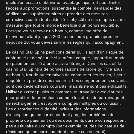
quelqu'un essaie d'obtenir un avantage injuste, il peut limiter
l'accès aux promotions, suspendre le compte, demander des
vérifications supplémentaires et prendre des mesures
correctives contre tout solde lié. L'objectif de ces étapes est de
s'assurer que tout le monde bénéficie d'un bonus équitable.
Lorsque vous recevez un bonus, comme une offre de
bienvenue allant jusqu'à 200 ou des tours gratuits après un
dépôt de 20, vous devez suivre les règles qui l'accompagnent.
Le casino Star Spins peut considérer qu'il s'agit d'un risque de
conformité et de sécurité si le même compte, appareil ou mode
de paiement est lié à une activité étrange. Dans les cas où le
casino Star Spins a de bonnes raisons de croire qu'il y a abus
de bonus, fraude ou tentatives de contourner les règles, il peut
enquêter et prendre des mesures. Les comportements suivants
sont des déclencheurs courants, mais ils ne sont pas exhaustifs.
Utiliser ou créer plusieurs comptes, ou travailler avec d'autres
pour profiter de promotions comme les offres de parrainage et
de rechargement, est appelé comptes multiples ou collusion.
Les discordances d'identité incluent des informations
d'inscription qui ne correspondent pas, des problèmes de
propriété de paiement ou des documents qui ne correspondent
pas au titulaire du compte (par exemple, ou des indicateurs de
résidence qui ne correspondent pas, le cas échéant).