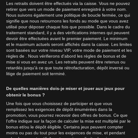
Les retraits doivent être effectués via la caisse. Vous ne pouvez
retirer que vers un mode de paiement enregistré à votre nom.
Nous suivons également une politique de boucle fermée, ce qui
signifie que nous retournons les fonds au mode que vous avez
utilisé pour déposer chaque fois que possible. Dans le cadre du
traitement standard, il y a des vérifications internes qui peuvent
devoir être effectuées avant le premier paiement. Le minimum
et le maximum actuels seront affichés dans la caisse. Les limites
sont basées sur votre niveau VIP, votre mode de paiement et les
règles de . Nous vérifierons d'abord les règles de bonus et de
mise si vous en avez un. Les retraits peuvent être retenus ou
retardés jusqu'à ce que toute rétrofacturation, dépôt inversé ou
litige de paiement soit terminé.
De quelles manières dois-je miser et jouer aux jeux pour
obtenir le bonus ?
Une fois que vous choisissez de participer et que vous
remplissez les exigences de dépôt énumérées dans la
promotion, vous pourrez recevoir des offres de bonus. Ce que
l'offre indique sur la façon de calculer la mise est multiplié par le
bonus et/ou le dépôt éligible. Certains jeux peuvent compter
moins ou pas du tout pour les exigences de mise, et pendant