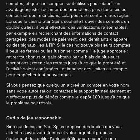
comptes, et que ces comptes sont utilisés pour obtenir un
avantage injuste, réclamer des promotions plus d'une fois ou
contourner des restrictions, cela peut être contraire aux règles.
Lorsque le casino Star Spins souhaite trouver des comptes en
double ou liés, il peut effectuer des vérifications raisonnables,
par exemple en recherchant des informations de contact
partagées, des modes de paiement, des identifiants d'appareil
ou des signaux liés à l'IP. Si le casino trouve plusieurs comptes,
il peut les fermer ou les fusionner comme il le juge approprié ;
retirer tout bonus ou gain obtenu par le biais de plusieurs
inscriptions ; retenir les retraits jusqu'à ce que la propriété et
l'activité soient confirmées ; et imposer des limites au compte
pour empêcher tout nouvel abus.
Si vous pensez que quelqu'un a créé un compte en votre nom
sans votre autorisation, contactez le support immédiatement et
n'effectuez plus de dépôts comme le dépôt 100 jusqu'à ce que
le problème soit résolu.
Outils de jeu responsable
Bien que le casino Star Spins propose des limites qui vous
aident à suivre votre temps et votre argent, il propose
également des outils d'autocontrôle pour soutenir le jeu